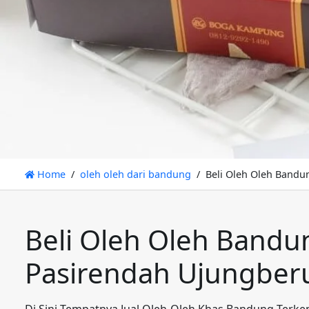
Home
oleh oleh dari bandung
Beli Oleh Oleh Band
Beli Oleh Oleh Bandu
Pasirendah Ujungbe
Di Sini Tempatnya Jual Oleh-Oleh Khas Bandung Terke