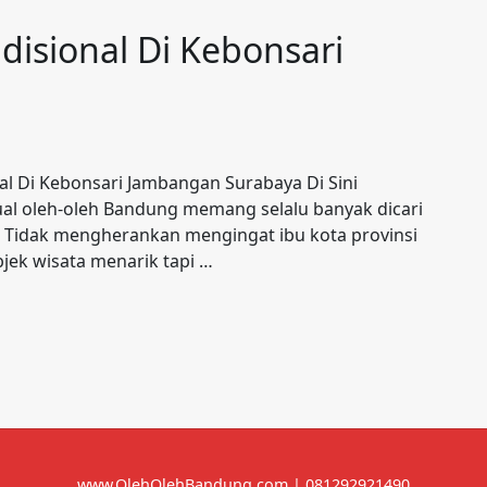
disional Di Kebonsari
nal Di Kebonsari Jambangan Surabaya Di Sini
ual oleh-oleh Bandung memang selalu banyak dicari
a. Tidak mengherankan mengingat ibu kota provinsi
bjek wisata menarik tapi …
www.OlehOlehBandung.com | 081292921490