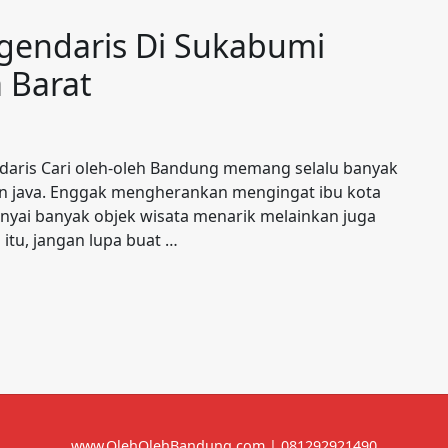
gendaris Di Sukabumi
a Barat
ndaris Cari oleh-oleh Bandung memang selalu banyak
 van java. Enggak mengherankan mengingat ibu kota
unyai banyak objek wisata menarik melainkan juga
itu, jangan lupa buat …
www.OlehOlehBandung.com | 081292921490